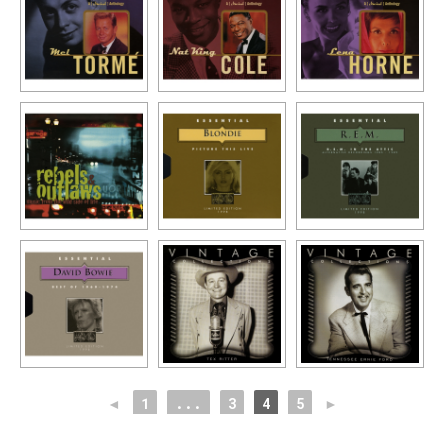
◄
1
...
3
4
5
►