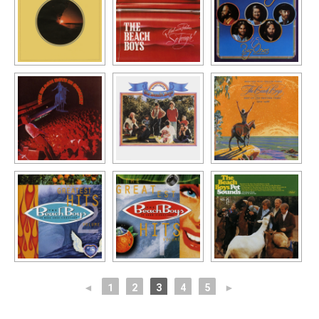
◄
1
2
3
4
5
►