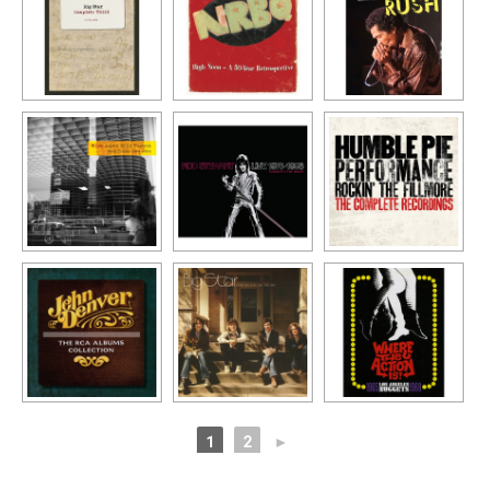
1
2
►